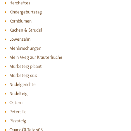
Herzhaftes
Kindergeburtstag
Kornblumen
Kuchen & Strudel
Löwenzahn
Mehlmischungen
Mein Weg zur Kräuterküche
Mürbeteig pikant
Mürbeteig süß
Nudelgerichte
Nudelteig
Ostern
Petersilie
Pizzateig
Quark-Öl-Teig süß