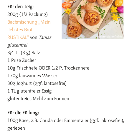
Für den Teig:
200g (1/2 Packung)
Backmischung „Mein
liebstes Brot –
RUSTIKAL“
von
Tanjas
glutenfrei
3/4 TL (3 g) Salz
1 Prise Zucker
10g Frischhefe ODER 1/2 P. Trockenhefe
170g lauwarmes Wasser
30g Joghurt (ggf. laktosefrei)
1 TL glutenfreier Essig
glutenfreies Mehl zum Formen
Für die Füllung:
100g Käse, z.B. Gouda oder Emmentaler (ggf. laktosefrei),
gerieben