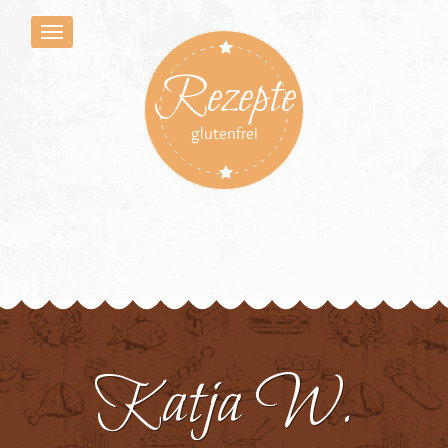
Rezepte
glutenfrei
Katja W.