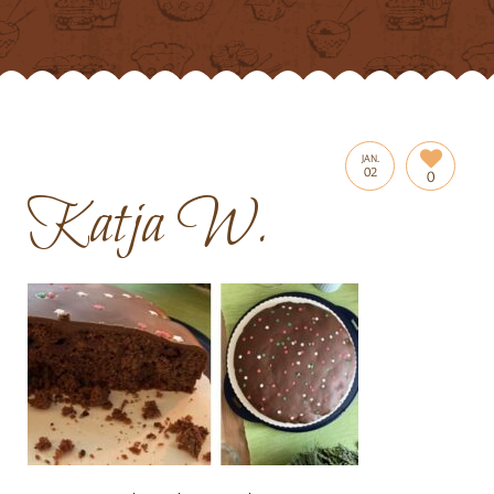
JAN.
02
0
Katja W.