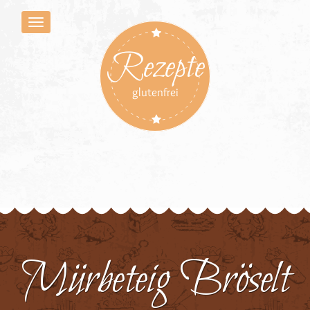
Rezepte
glutenfrei
Mürbeteig Bröselt