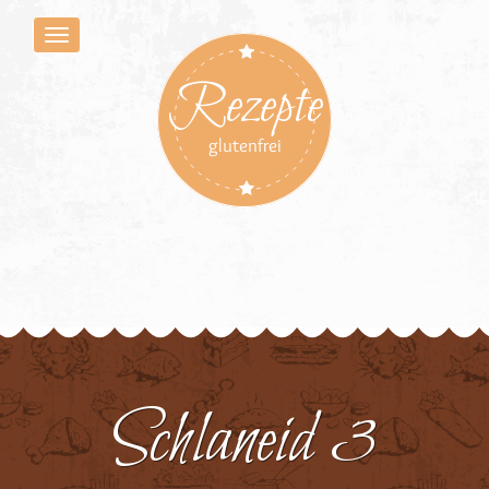
Rezepte
glutenfrei
Schlaneid 3