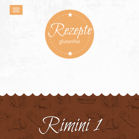
Rezepte
glutenfrei
Rimini 1