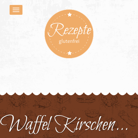
Rezepte
glutenfrei
Waffel Kirschenmichel 2