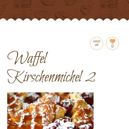
MÄRZ
09
0
Waffel
Kirschenmichel 2