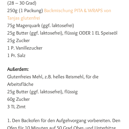
(28 – 30 Grad)
250g (1 Packung)
Backmischung PITA & WRAPS von
Tanjas glutenfrei
75g Magerquark (ggf. laktosefrei)
25g Butter (ggf. laktosefrei), flüssig ODER 1 EL Speiseöl
25g Zucker
1 P. Vanillezucker
1 Pr. Salz
Außerdem:
Glutenfreies Mehl, z.B. helles Reismehl, für die
Arbeitsfläche
25g Butter (ggf. laktosefrei), flüssig
60g Zucker
3 TL Zimt
1. Den Backofen für den Aufgehvorgang vorbereiten. Den
Ofen für 10 Minuten auf 50 Grad Ober- und Unterhitze