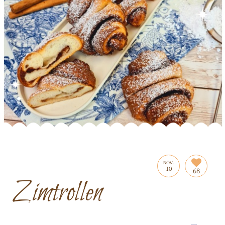
NOV.
10
68
Zimtrollen