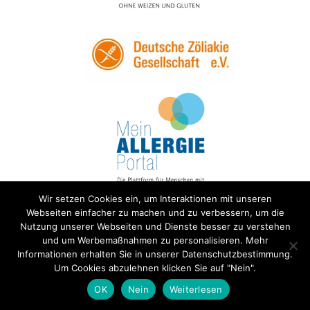
Wir setzen Cookies ein, um Interaktionen mit unseren
Webseiten einfacher zu machen und zu verbessern, um die
Nutzung unserer Webseiten und Dienste besser zu verstehen
und um Werbemaßnahmen zu personalisieren. Mehr
Informationen erhalten Sie in unserer Datenschutzbestimmung.
Um Cookies abzulehnen klicken Sie auf "Nein".
OK
Nein
Weiterlesen