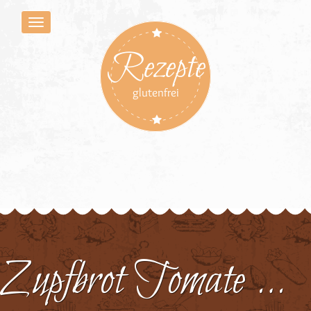
Rezepte
glutenfrei
Zupfbrot Tomate Mozzarella 2