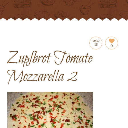
MÄRZ
15
0
Zupfbrot Tomate
Mozzarella 2