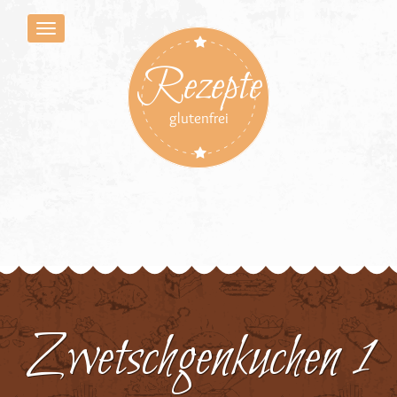
Rezepte
glutenfrei
Zwetschgenkuchen 1