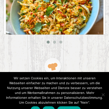
Asiatischer Chinakohl-Salat
Wir setzen Cookies ein, um Interaktionen mit unseren
Webseiten einfacher zu machen und zu verbessern, um die
Nutzung unserer Webseiten und Dienste besser zu verstehen
und um Werbemaßnahmen zu personalisieren. Mehr
Informationen erhalten Sie in unserer Datenschutzbestimmung.
2015 CookPress. All right reserved.
Datenschutz
Um Cookies abzulehnen klicken Sie auf "Nein".