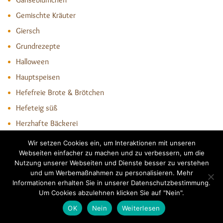
Gemischte Kräuter
Giersch
Grundrezepte
Halloween
Hauptspeisen
Hefefreie Brote & Brötchen
Hefeteig süß
Herzhafte Bäckerei
Herzhaftes
Wir setzen Cookies ein, um Interaktionen mit unseren
Webseiten einfacher zu machen und zu verbessern, um die
Kindergeburtstag
Nutzung unserer Webseiten und Dienste besser zu verstehen
Kornblumen
und um Werbemaßnahmen zu personalisieren. Mehr
Informationen erhalten Sie in unserer Datenschutzbestimmung.
Kuchen & Strudel
Um Cookies abzulehnen klicken Sie auf "Nein".
Löwenzahn
OK
Nein
Weiterlesen
Mehlmischungen