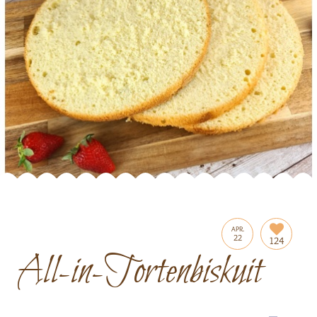
APR.
22
124
All-in-Tortenbiskuit