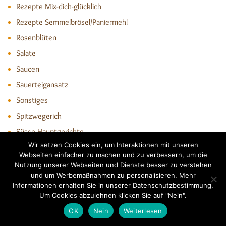
Rezepte Mix-dich-glücklich
Rezepte Semmelbrösel/Paniermehl
Rosenblüten
Salate
Saucen
Sauerteigansatz
Sonstiges
Spitzwegerich
Süsse Hauptgerichte
Wir setzen Cookies ein, um Interaktionen mit unseren
Süße Leckereien
Webseiten einfacher zu machen und zu verbessern, um die
Süsses Kleingebäck
Nutzung unserer Webseiten und Dienste besser zu verstehen
und um Werbemaßnahmen zu personalisieren. Mehr
Torten
Informationen erhalten Sie in unserer Datenschutzbestimmung.
Trockene Kuchen
Um Cookies abzulehnen klicken Sie auf "Nein".
Videos
OK
Nein
Weiterlesen
Vorratsleckerei