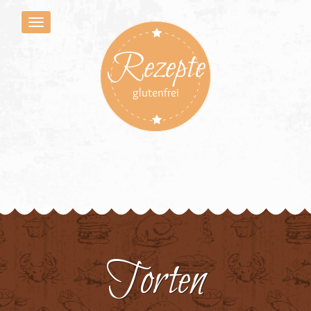
Rezepte
glutenfrei
Torten