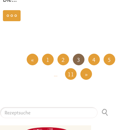
weiterlesen
«
1
2
3
4
5
11
»
…