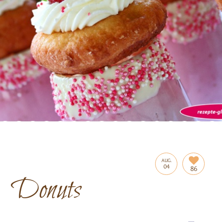
AUG.
04
86
Donuts