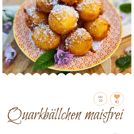
JULI
10
41
Quarkbällchen maisfrei