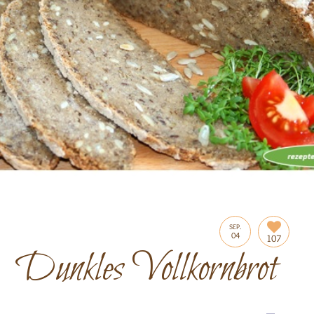
SEP.
04
107
Dunkles Vollkornbrot