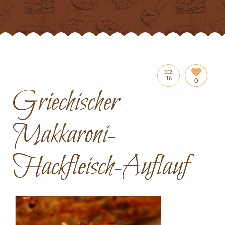
DEZ.
16
0
Griechischer
Makkaroni-
Hackfleisch-Auflauf