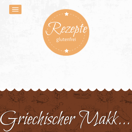
Rezepte
glutenfrei
Griechischer Makkaroni-Hackfleisch-Auflauf