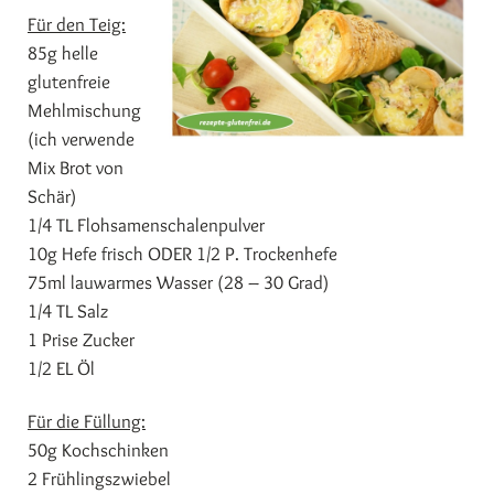
Für den Teig:
85g helle
glutenfreie
Mehlmischung
(ich verwende
Mix Brot von
Schär)
1/4 TL Flohsamenschalenpulver
10g Hefe frisch ODER 1/2 P. Trockenhefe
75ml lauwarmes Wasser (28 – 30 Grad)
1/4 TL Salz
1 Prise Zucker
1/2 EL Öl
Für die Füllung:
50g Kochschinken
2 Frühlingszwiebel