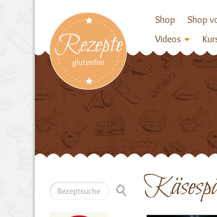
Shop
Shop vo
Rezepte
Videos
Kur
glutenfrei
Käsespä