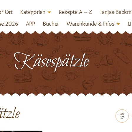
r Ort
Kategorien
Rezepte A – Z
Tanjas Backm
se 2026
APP
Bücher
Warenkunde & Infos
Ü
Käsespätzle
tzle
JAN.
17