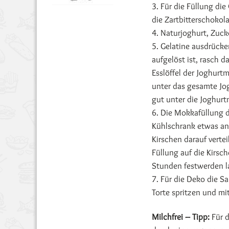
3. Für die Füllung di
die Zartbitterschokol
4. Naturjoghurt, Zuck
5. Gelatine ausdrücke
aufgelöst ist, rasch 
Esslöffel der Joghur
unter das gesamte Jo
gut unter die Joghur
6. Die Mokkafüllung da
Kühlschrank etwas anzi
Kirschen darauf verte
Füllung auf die Kirsc
Stunden festwerden l
7. Für die Deko die S
Torte spritzen und mi
Milchfrei – Tipp:
Für d