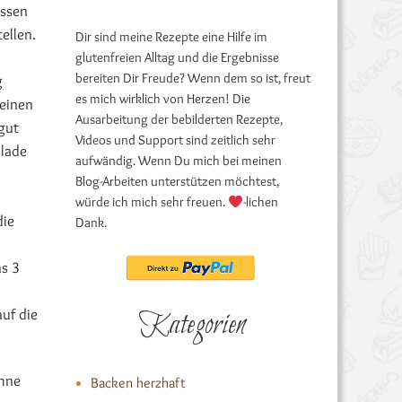
essen
ellen.
Dir sind meine Rezepte eine Hilfe im
glutenfreien Alltag und die Ergebnisse
bereiten Dir Freude? Wenn dem so ist, freut
g
es mich wirklich von Herzen! Die
 einen
Ausarbeitung der bebilderten Rezepte,
gut
Videos und Support sind zeitlich sehr
olade
aufwändig. Wenn Du mich bei meinen
Blog-Arbeiten unterstützen möchtest,
würde ich mich sehr freuen.
-lichen
die
Dank.
ns 3
auf die
Kategorien
ahne
Backen herzhaft