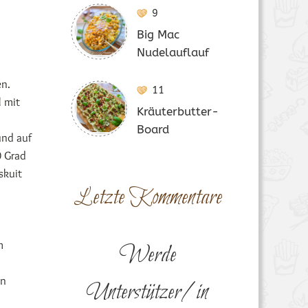
9
Big Mac
Nudelauflauf
en.
11
l mit
Kräuterbutter-
Board
und auf
0 Grad
skuit
Letzte Kommentare
m
Werde
en
Unterstützer/in