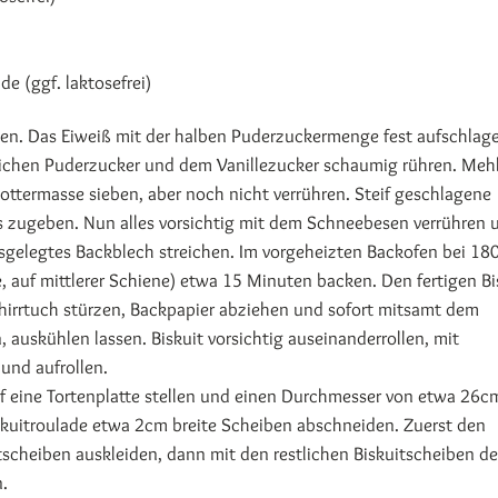
e (ggf. laktosefrei)
llen. Das Eiweiß mit der halben Puderzuckermenge fest aufschlag
tlichen Puderzucker und dem Vanillezucker schaumig rühren. Meh
dottermasse sieben, aber noch nicht verrühren. Steif geschlagene
s zugeben. Nun alles vorsichtig mit dem Schneebesen verrühren 
sgelegtes Backblech streichen. Im vorgeheizten Backofen bei 18
, auf mittlerer Schiene) etwa 15 Minuten backen. Den fertigen Bi
hirrtuch stürzen, Backpapier abziehen und sofort mitsamt dem
, auskühlen lassen. Biskuit vorsichtig auseinanderrollen, mit
 und aufrollen.
uf eine Tortenplatte stellen und einen Durchmesser von etwa 26c
iskuitroulade etwa 2cm breite Scheiben abschneiden. Zuerst den
tscheiben auskleiden, dann mit den restlichen Biskuitscheiben d
.