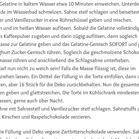
e Gelatine in kaltem Wasser etwa 10 Minuten einweichen. Unterd
ade im Wasserbad schmelzen. Sahne steif schlagen und beiseitest
er und Vanillezucker in eine Rührschüssel geben und mischen.
n und im heißen Wasser auflösen. Sobald die Gelatine vollständi
das Kaffeepulver zugeben und darin zügig auflösen, dann sogleich
tmasse zur Gelatine geben und das Gelatine-Gemisch SOFORT und 
ghurt-Zucker-Gemisch rühren. Sogleich die geschmolzene Schok
tmasse rühren und anschließend die Schlagsahne unterheben.
rf nun nicht zu weich sein! Falls die Masse flüssig ist, diese im
ehen lassen. Ein Drittel der Füllung in die Torte einfüllen, dann 
ilen, aber 16 Stück für die Deko zurückbehalten. Nun die gesamte
hen geben und glattstreichen. Die Torte im Kühlschrank mindeste
assen, gerne auch über Nacht.
ahne mit Sahnesteif und Vanillezucker steif schlagen. Sahnetuffs 
t Kirschen und Raspelschokolade verzieren.
ie Füllung und Deko vegane Zartbitterschokolade verwenden. S