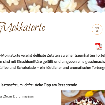
Mokkatorte
APR.
28
-Mokkatorte vereint delikate Zutaten zu einer traumhaften Torte!
en sind mit Kirschkonfitüre gefüllt und umgeben eine geschmackv
Kaffee und Schokolade – ein köstlicher und aromatischer Torten
, laktosefrei, milchfrei siehe Tipp am Rezeptende
twa 26cm Durchmesser