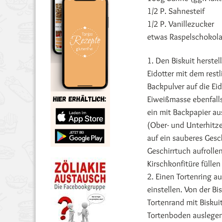
1/2 P. Sahnesteif
1/2 P. Vanillezucker
etwas Raspelschokolad
1. Den Biskuit herste
Eidotter mit dem res
Backpulver auf die Ei
Eiweißmasse ebenfall
ein mit Backpapier au
(Ober- und Unterhitze
auf ein sauberes Gesc
Geschirrtuch aufrollen
Kirschkonfitüre füllen
2. Einen Tortenring a
einstellen. Von der B
Tortenrand mit Biskui
Tortenboden auslegen