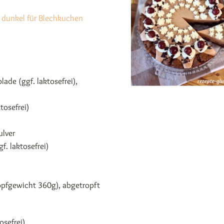
t dunkel für Blechkuchen
ade (ggf. laktosefrei),
tosefrei)
ulver
f. laktosefrei)
opfgewicht 360g), abgetropft
osefrei)