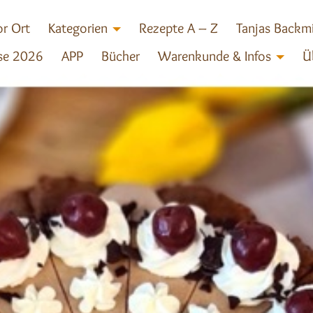
r Ort
Kategorien
Rezepte A – Z
Tanjas Backm
se 2026
APP
Bücher
Warenkunde & Infos
Ü