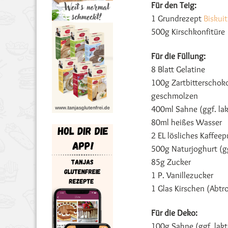
Für den Teig:
1 Grundrezept
Biskui
500g Kirschkonfitüre
Für die Füllung:
8 Blatt Gelatine
100g Zartbitterschokol
geschmolzen
400ml Sahne (ggf. lak
80ml heißes Wasser
2 EL lösliches Kaffeep
500g Naturjoghurt (gg
85g Zucker
1 P. Vanillezucker
1 Glas Kirschen (Abtr
Für die Deko:
100g Sahne (ggf. lakt