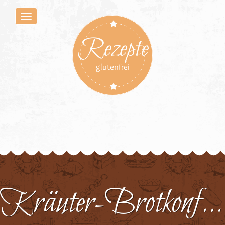
Rezepte
glutenfrei
Kräuter-Brotkonfekt