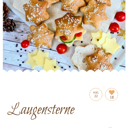
AUG.
22
18
Laugensterne