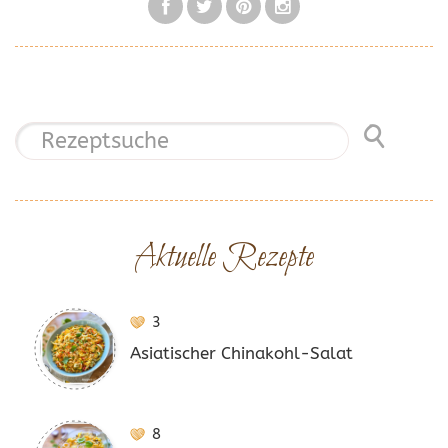
Aktuelle Rezepte
3
Asiatischer Chinakohl-Salat
8