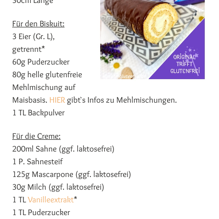
30cm Länge
Für den Biskuit:
3 Eier (Gr. L),
getrennt*
60g Puderzucker
80g helle glutenfreie
Mehlmischung auf
Maisbasis.
HIER
gibt`s Infos zu Mehlmischungen.
1 TL Backpulver
Für die Creme:
200ml Sahne (ggf. laktosefrei)
1 P. Sahnesteif
125g Mascarpone (ggf. laktosefrei)
30g Milch (ggf. laktosefrei)
1 TL
Vanilleextrakt
*
1 TL Puderzucker