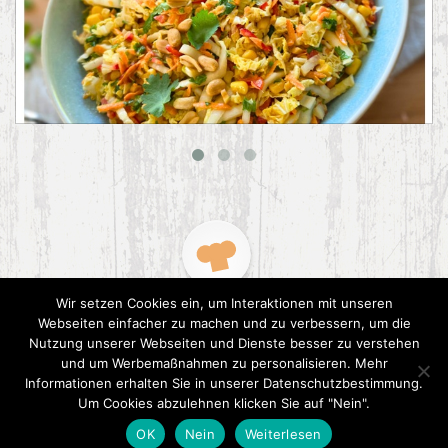
Asiatischer Chinakohl-Salat
Wir setzen Cookies ein, um Interaktionen mit unseren
Webseiten einfacher zu machen und zu verbessern, um die
Nutzung unserer Webseiten und Dienste besser zu verstehen
und um Werbemaßnahmen zu personalisieren. Mehr
Informationen erhalten Sie in unserer Datenschutzbestimmung.
2015 CookPress. All right reserved.
Datenschutz
Um Cookies abzulehnen klicken Sie auf "Nein".
OK
Nein
Weiterlesen