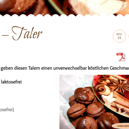
– Taler
NOV.
24
 geben diesen Talern einen unverwechselbar köstlichen Geschma
 laktosefrei
osefrei)