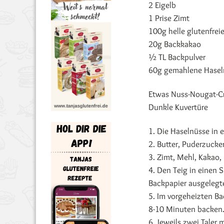
2 Eigelb
1 Prise Zimt
100g helle glutenfre
20g Backkakao
½ TL Backpulver
60g gemahlene Hasel
Etwas Nuss-Nougat-Cre
Dunkle Kuvertüre
1. Die Haselnüsse in 
2. Butter, Puderzucke
3. Zimt, Mehl, Kakao,
4. Den Teig in einen S
Backpapier ausgelegte
5. Im vorgeheizten Ba
8-10 Minuten backen.
6. Jeweils zwei Tale