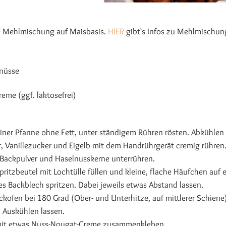
ie Mehlmischung auf Maisbasis.
HIER
gibt`s Infos zu Mehlmischun
nüsse
me (ggf. laktosefrei)
einer Pfanne ohne Fett, unter ständigem Rühren rösten. Abkühlen 
r, Vanillezucker und Eigelb mit dem Handrührgerät cremig rühren
 Backpulver und Haselnusskerne unterrühren.
pritzbeutel mit Lochtülle füllen und kleine, flache Häufchen auf 
s Backblech spritzen. Dabei jeweils etwas Abstand lassen.
ckofen bei 180 Grad (Ober- und Unterhitze, auf mittlerer Schiene
 Auskühlen lassen.
r mit etwas Nuss-Nougat-Creme zusammenkleben.