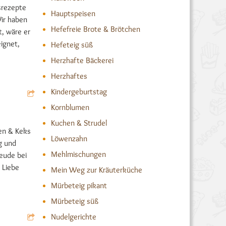
ksrezepte
Hauptspeisen
Wir haben
Hefefreie Brote & Brötchen
t, wäre er
ignet,
Hefeteig süß
Herzhafte Bäckerei
Herzhaftes
Kindergeburtstag
Kornblumen
Kuchen & Strudel
en & Keks
Löwenzahn
g und
Mehlmischungen
reude bei
 Liebe
Mein Weg zur Kräuterküche
Mürbeteig pikant
Mürbeteig süß
Nudelgerichte