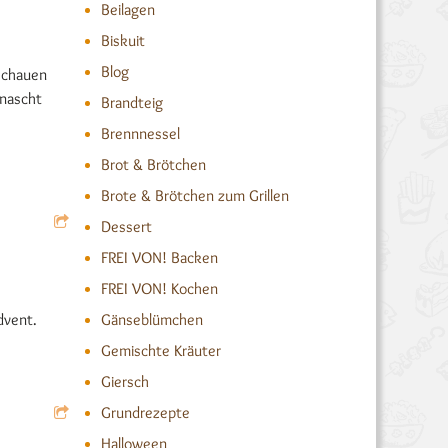
Beilagen
Biskuit
Blog
schauen
enascht
Brandteig
Brennnessel
Brot & Brötchen
Brote & Brötchen zum Grillen
Dessert
FREI VON! Backen
FREI VON! Kochen
Gänseblümchen
dvent.
Gemischte Kräuter
Giersch
Grundrezepte
Halloween