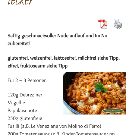
lecker
Saftig geschmackvoller Nudelauflauf und im Nu
zubereitet!
glutenfrei, weizenfrei, laktosefrei, milchfrei siehe Tipp,
eifrei, fruktosearm siehe Tipp
Für 2 – 3 Personen
120g Debreziner
½ gelbe
Paprikaschote
250g glutenfreie
Fusilli (z.B. Le Veneziane von Molino di Ferro)
200g Tomatensauce (z.B. Kinder-Tomatensauce von