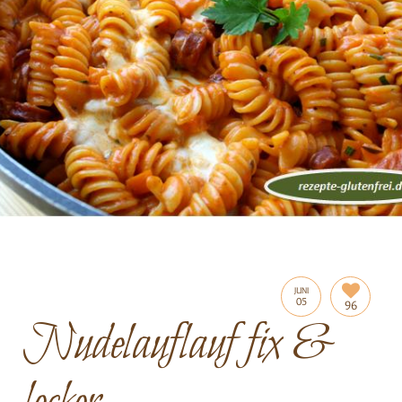
JUNI
05
96
Nudelauflauf fix &