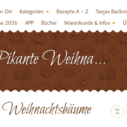
r Ort
Kategorien
Rezepte A – Z
Tanjas Backm
se 2026
APP
Bücher
Warenkunde & Infos
Ü
Pikante Weihnachtsbäume 4a
 Weihnachtsbäume
DEZ.
16