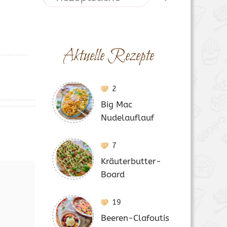
Aktuelle Rezepte
2
Big Mac
Nudelauflauf
7
Kräuterbutter-
Board
19
Beeren-Clafoutis