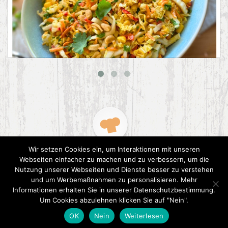
Asiatischer Chinakohl-Salat
Wir setzen Cookies ein, um Interaktionen mit unseren
Webseiten einfacher zu machen und zu verbessern, um die
Nutzung unserer Webseiten und Dienste besser zu verstehen
und um Werbemaßnahmen zu personalisieren. Mehr
Informationen erhalten Sie in unserer Datenschutzbestimmung.
2015 CookPress. All right reserved.
Datenschutz
Um Cookies abzulehnen klicken Sie auf "Nein".
OK
Nein
Weiterlesen