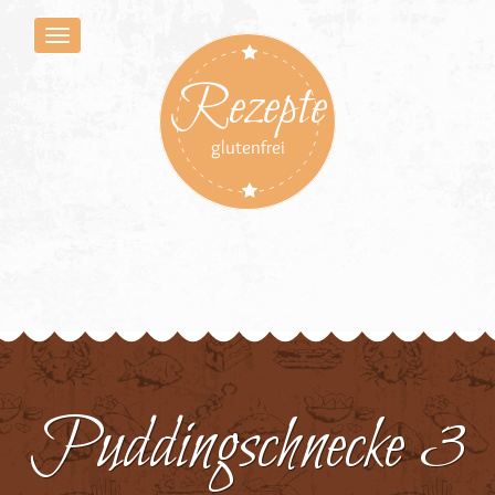
Rezepte
glutenfrei
Puddingschnecke 3