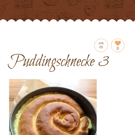
APR.
05
0
Puddingschnecke 3