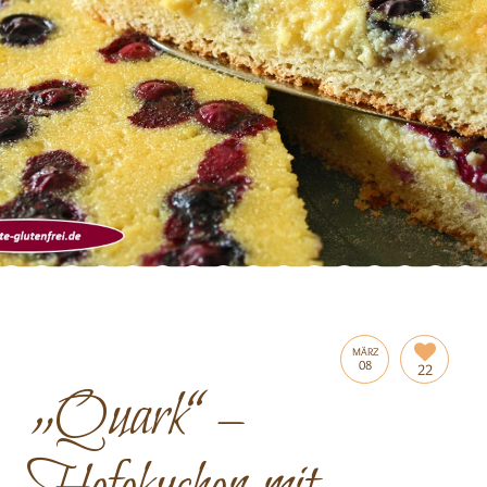
MÄRZ
08
22
„Quark“ –