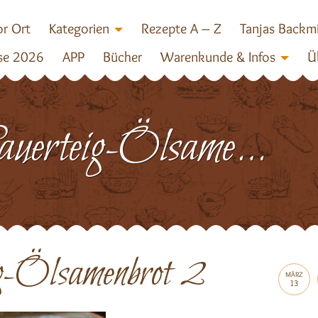
r Ort
Kategorien
Rezepte A – Z
Tanjas Backm
se 2026
APP
Bücher
Warenkunde & Infos
Ü
Sauerteig-Ölsamenbrot 2
ig-Ölsamenbrot 2
MÄRZ
13