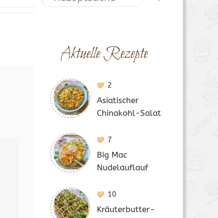
Aktuelle Rezepte
2
Asiatischer
Chinakohl-Salat
7
Big Mac
Nudelauflauf
10
Kräuterbutter-