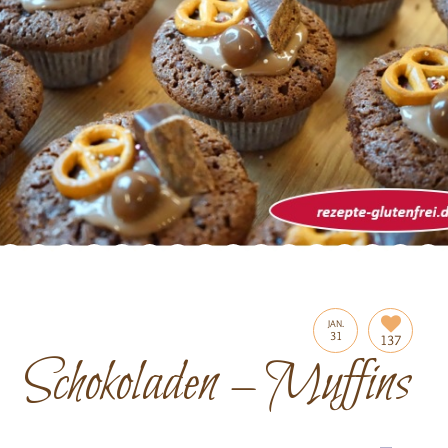
JAN.
31
137
Schokoladen – Muffins