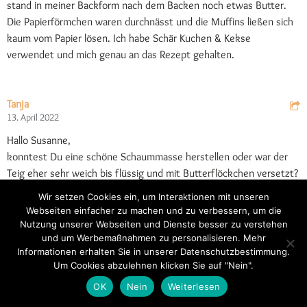
stand in meiner Backform nach dem Backen noch etwas Butter.
Die Papierförmchen waren durchnässt und die Muffins ließen sich
kaum vom Papier lösen. Ich habe Schär Kuchen & Kekse
verwendet und mich genau an das Rezept gehalten.
Tanja
13. April 2022
Hallo Susanne,
konntest Du eine schöne Schaummasse herstellen oder war der
Teig eher sehr weich bis flüssig und mit Butterflöckchen versetzt?
Danke und lg Tanja
Wir setzen Cookies ein, um Interaktionen mit unseren
Webseiten einfacher zu machen und zu verbessern, um die
Nutzung unserer Webseiten und Dienste besser zu verstehen
und um Werbemaßnahmen zu personalisieren. Mehr
glf
Informationen erhalten Sie in unserer Datenschutzbestimmung.
13. April 2022
Um Cookies abzulehnen klicken Sie auf "Nein".
Ja, es war eine schöne Schaummasse. Da ich die Butter nicht
OK
Nein
Weiterlesen
rechtzeitig aus dem Kühlschrank hatte, habe ich sie vorsichtig in