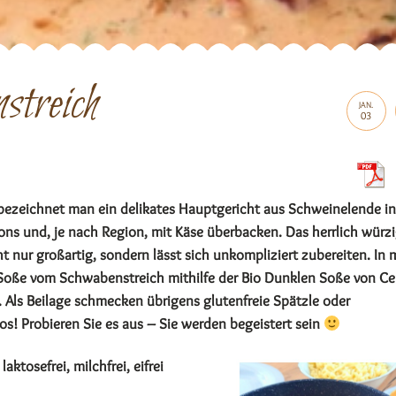
streich
JAN.
03
bezeichnet man ein delikates Hauptgericht aus Schweinelende in
s und, je nach Region, mit Käse überbacken. Das herrlich würz
t nur großartig, sondern lässt sich unkompliziert zubereiten. In 
e Soße vom Schwabenstreich mithilfe der Bio Dunklen Soße von Ce
. Als Beilage schmecken übrigens glutenfreie Spätzle oder
! Probieren Sie es aus – Sie werden begeistert sein
laktosefrei, milchfrei, eifrei