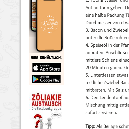
2. 750ml Wasser und 
Auflaufform geben. U
eine halbe Packung TK
Durchmesser von etw
3. Bacon und Zwiebel
unter die Soße rühren
4. Speiseöl in der Pf
anbraten. Anschließe
mittlere Schiene eins
20 Minuten garen. Ei
5. Unterdessen etwas
restliche Zwiebel-Bac
mitbraten. Mit Salz u
6. Den Lendentopf au
Mischung mittig entla
sofort servieren.
Tipp:
Als Beilage schm