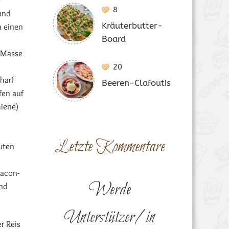
e
8
und
Kräuterbutter-
a einen
Board
e Masse
20
harf
Beeren-Clafoutis
fen auf
hiene)
Letzte Kommentare
uten
Bacon-
Werde
und
Unterstützer/in
r Reis