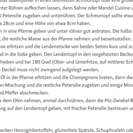
das Soßenpulver in einen ofenfesten Schmortopf oder eine groß
nter Rühren aufkochen lassen, dann Sahne oder Mandel Cuisine 
-Petersilie zugeben und unterrühren. Der Schmortopf sollte etw
a 28cm und eine Höhe von etwa 8cm haben.
n in eine Pfanne geben und unter rühren gut anbraten. Die halb
, die restliche Masse aus der Pfanne nehmen und beiseitestellen.
anne erhitzen und die Lendenstücke von beiden Seiten kurz und sc
nd in die Soße geben. Den Lendentopf in den vorgeheizten Backo
chieben und bei 180 Grad (Ober- und Unterhitze, auf mittlerer Sc
n Deckel muss nicht zwingend aufgelegt werden.
 Öl in der Pfanne erhitzen und die Champignons braten, dann die
on-Mischung und die restliche Petersilie zugeben und einige Min
nd Pfeffer abschmecken.
s dem Ofen nehmen, einmal durchrühren, dann die Pilz-Zwiebel-
ng auf den Lendentopf geben, mit frischer Petersilie bestreuen 
ecken Herzoginkartoffeln, glutenfreie Spätzle, Schupfnudeln ode