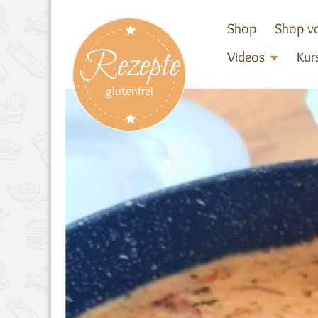
Shop
Shop vo
Rezepte
Videos
Kur
glutenfrei