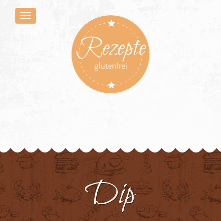
Rezepte
glutenfrei
Dip