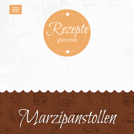
Rezepte
glutenfrei
Marzipanstollen