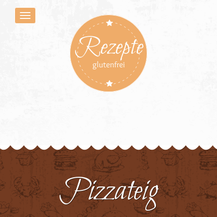
Rezepte
glutenfrei
Pizzateig