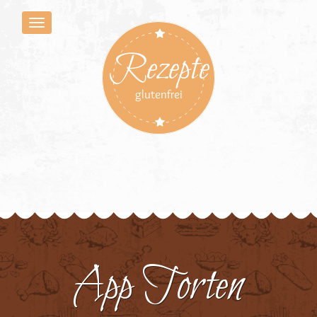
Rezepte
glutenfrei
App Torten