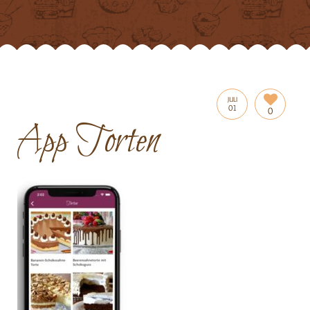
JULI
01
0
App Torten