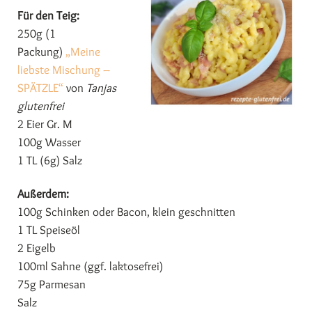
Für den Teig:
250g (1
Packung)
„Meine
liebste Mischung –
SPÄTZLE“
von
Tanjas
glutenfrei
2 Eier Gr. M
100g Wasser
1 TL (6g) Salz
Außerdem:
100g Schinken oder Bacon, klein geschnitten
1 TL Speiseöl
2 Eigelb
100ml Sahne (ggf. laktosefrei)
75g Parmesan
Salz