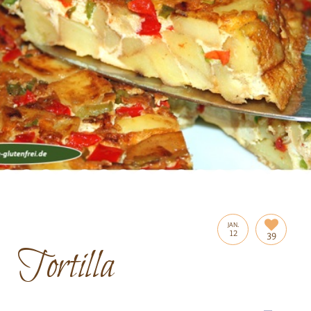
JAN.
12
39
Tortilla