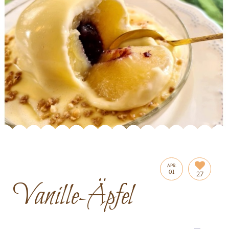
APR.
01
27
Vanille-Äpfel