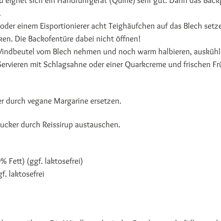
u eignet sich ein Handrührgerät (Quirle) sehr gut. Dann das Back
.
n oder einem Eisportionierer acht Teighäufchen auf das Blech setz
en. Die Backofentüre dabei nicht öffnen!
Windbeutel vom Blech nehmen und noch warm halbieren, ausküh
Servieren mit Schlagsahne oder einer Quarkcreme und frischen F
r durch vegane Margarine ersetzen.
ucker durch Reissirup austauschen.
 Fett) (ggf. laktosefrei)
. laktosefrei