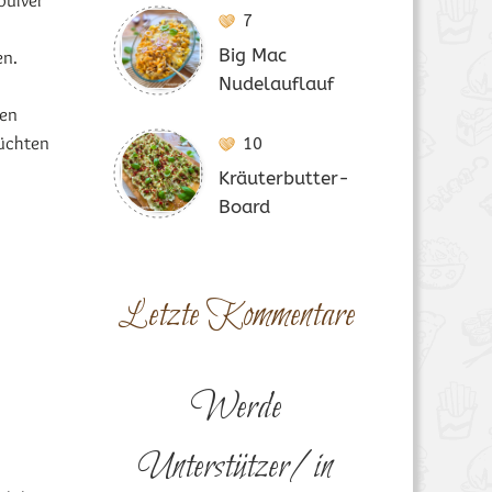
pulver
7
Big Mac
en.
Nudelauflauf
len
rüchten
10
Kräuterbutter-
Board
Letzte Kommentare
Werde
Unterstützer/in