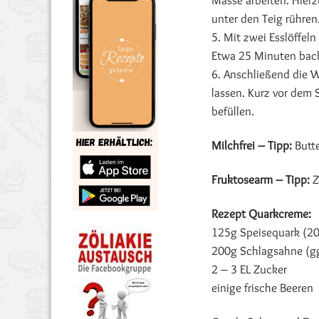
Masse arbeiten. Hierz
unter den Teig rühren
5. Mit zwei Esslöffel
Etwa 25 Minuten back
6. Anschließend die 
lassen. Kurz vor dem 
befüllen.
Milchfrei – Tipp:
Butte
Fruktosearm – Tipp:
Z
Rezept Quarkcreme:
125g Speisequark (20%
200g Schlagsahne (ggf
2 – 3 EL Zucker
einige frische Beeren