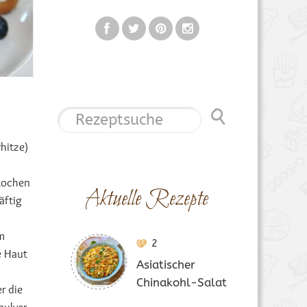
hitze)
 Kochen
Aktuelle Rezepte
äftig
em
2
e Haut
Asiatischer
Chinakohl-Salat
r die