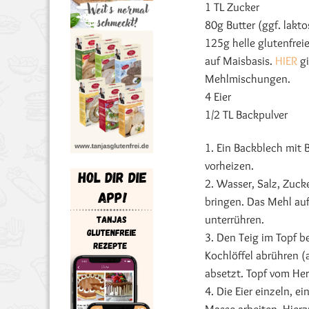
1 TL Zucker
80g Butter (ggf. lakto
125g helle glutenfre
auf Maisbasis.
HIER
gi
Mehlmischungen.
4 Eier
1/2 TL Backpulver
1. Ein Backblech mit
vorheizen.
2. Wasser, Salz, Zuc
bringen. Das Mehl auf
unterrühren.
3. Den Teig im Topf b
Kochlöffel abrühren (
absetzt. Topf vom He
4. Die Eier einzeln, 