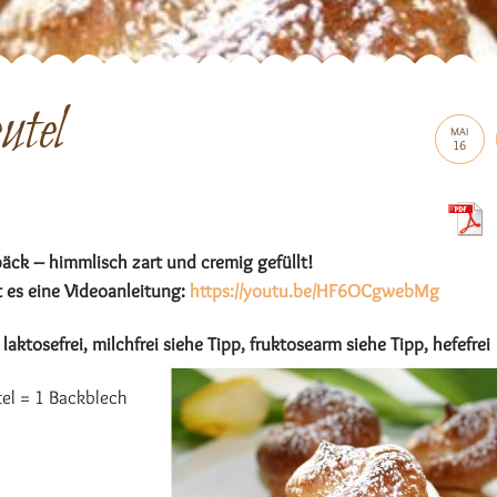
tel
MAI
16
äck – himmlisch zart und cremig gefüllt!
t es eine Videoanleitung:
https://youtu.be/HF6OCgwebMg
 laktosefrei, milchfrei siehe Tipp, fruktosearm siehe Tipp, hefefrei
el = 1 Backblech