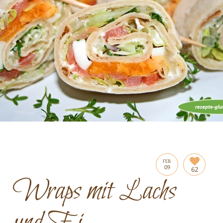
FEB.
09
62
Wraps mit Lachs