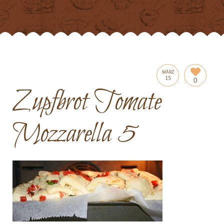
MÄRZ
15
0
Zupfbrot Tomate
Mozzarella 5