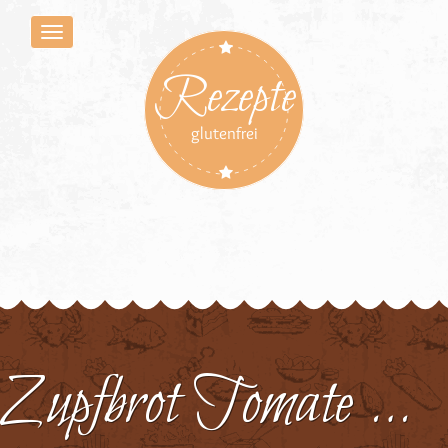
Rezepte
glutenfrei
Zupfbrot Tomate Mozzarella 5