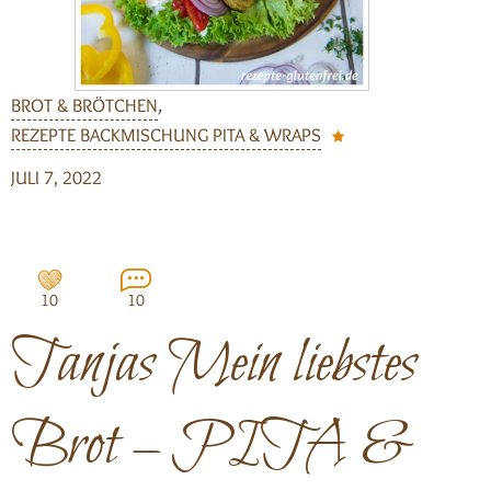
BROT & BRÖTCHEN
,
REZEPTE BACKMISCHUNG PITA & WRAPS
JULI 7, 2022
10
10
Tanjas Mein liebstes
Brot – PITA &