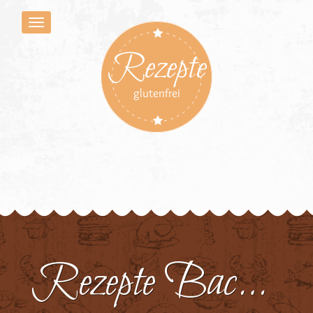
Rezepte
glutenfrei
Rezepte Backmischung PITA & WRAPS