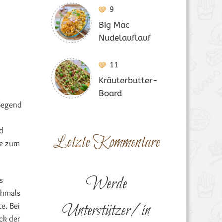
9
Big Mac
Nudelauflauf
11
Kräuterbutter-
Board
 Gegend
d
Letzte Kommentare
te zum
Werde
s
chmals
Unterstützer/in
e. Bei
ck der