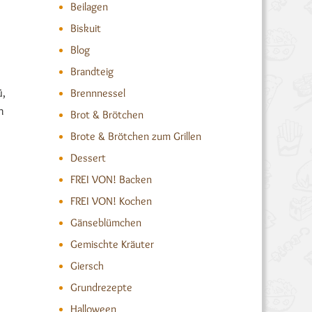
Beilagen
Biskuit
Blog
Brandteig
ü,
Brennnessel
h
Brot & Brötchen
Brote & Brötchen zum Grillen
Dessert
FREI VON! Backen
FREI VON! Kochen
Gänseblümchen
Gemischte Kräuter
Giersch
Grundrezepte
Halloween