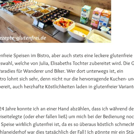
nfreie Speisen im Bistro, aber auch stets eine leckere glutenfreie
wahl, welche von Julia, Elisabeths Tochter zubereitet wird. Die
Paradies für Wanderer und Biker. Wer dort unterwegs ist, ein
ro lohnt sich sehr, denn nicht nur die hervorragende Kuchen- un
ereit, auch herzhafte Köstlichkeiten laden in glutenfreier Varian
24 Jahre konnte ich an einer Hand abzählen, dass ich während de
iseitelegte (oder eher fallen ließ) um mich bei der Bedienung no
Speise wirklich glutenfrei ist, da es so überaus köstlich schmeckt
aneiderhof war dies tatsächlich der Fall! Ich gönnte mir ein Stü