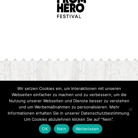
Kontaktmöglichkeiten
Wir setzen Cookies ein, um Interaktionen mit unseren
Webseiten einfacher zu machen und zu verbessern, um die
Nutzung unserer Webseiten und Dienste besser zu verstehen
Für Rückfragen oder weitere Informationen zu meinen
und um Werbemaßnahmen zu personalisieren. Mehr
Informationen erhalten Sie in unserer Datenschutzbestimmung.
Rezepten stehe ich dir gerne zur Verfügung.
Um Cookies abzulehnen klicken Sie auf "Nein".
Am Weinberg 7, 91567 Herrieden
OK
Nein
Weiterlesen
09825 4763