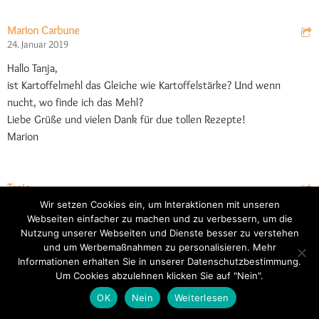
Marion Carbune
24. Januar 2019
Hallo Tanja,
ist Kartoffelmehl das Gleiche wie Kartoffelstärke? Und wenn
nucht, wo finde ich das Mehl?
Liebe Grüße und vielen Dank für due tollen Rezepte!
Marion
Tanja
24. Januar 2019
Wir setzen Cookies ein, um Interaktionen mit unseren
Webseiten einfacher zu machen und zu verbessern, um die
Hallo Marion,
Nutzung unserer Webseiten und Dienste besser zu verstehen
es ist das gleiche Produkt und Du kannst Kartoffelstärke oder
und um Werbemaßnahmen zu personalisieren. Mehr
Kartoffelmehl 1:1 einsetzen.
Informationen erhalten Sie in unserer Datenschutzbestimmung.
Wenn Du magst, sieh Dich bei Fragen gerne auf der FAQ-Seite um.
Um Cookies abzulehnen klicken Sie auf "Nein".
Dort findest Du zu vielen typischen Fragen rasch eine Antwort :-):
OK
Nein
Weiterlesen
https://www.rezepte-glutenfrei.de/faq/
LG Tanja