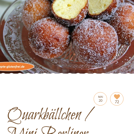
MAI
20
72
Quarkbällchen /