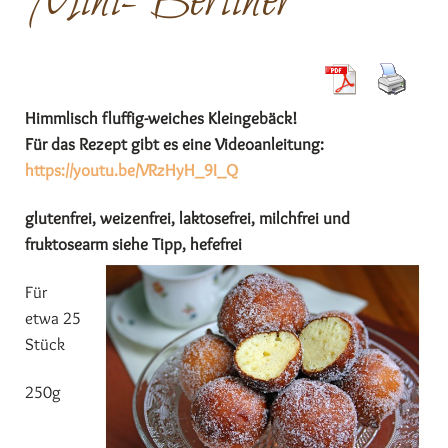
Mini-Berliner
Himmlisch fluffig-weiches Kleingebäck!
Für das Rezept gibt es eine Videoanleitung:
https://youtu.be/VRzHyH_9I_Q
glutenfrei, weizenfrei, laktosefrei, milchfrei und
fruktosearm siehe Tipp, hefefrei
Für
etwa 25
Stück
250g