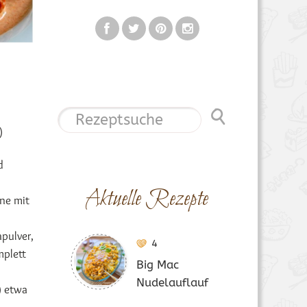
)
d
Aktuelle Rezepte
nne mit
pulver,
4
mplett
Big Mac
Nudelauflauf
) etwa