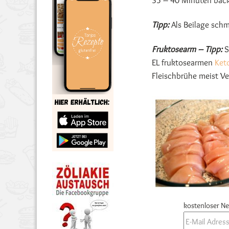
35 – 40 Minuten bac
Tipp:
Als Beilage schm
Fruktosearm – Tipp:
S
EL fruktosearmen
Ket
Fleischbrühe meist Ve
kostenloser Ne