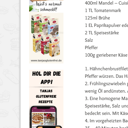
400ml Mandel – Cuisi
1 TL Tomatenmark
125ml Brühe
1 EL Paprikapulver ed
2 TL Speisestärke
Salz
Pfeffer
100g geriebener Käse 
1. Hähnchenbrustfilet
Pfeffer würzen. Das H
2. Frühlingszwiebeln 
wenig Öl andünsten. A
3. Eine homogene Mas
Speisestärke, Salz und
bedeckt sein. Mit Käs
4. Im vorgeheizten Ba