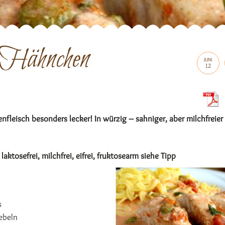
 Hähnchen
JUNI
12
leisch besonders lecker! In würzig – sahniger, aber milchfreier
 laktosefrei, milchfrei, eifrei, fruktosearm siehe Tipp
s
ebeln