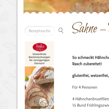
Sahne –
So schmeckt Hähnchenf
Rasch zubereitet!
glutenfrei, weizenfrei,
Für 4 Personen
4 Hähnchenbrustfilet
½ Bund Frühlingszwi