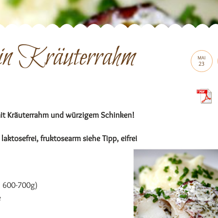
 in Kräuterrahm
MAI
23
 mit Kräuterrahm und würzigem Schinken!
 laktosefrei, fruktosearm siehe Tipp, eifrei
a 600-700g)
e