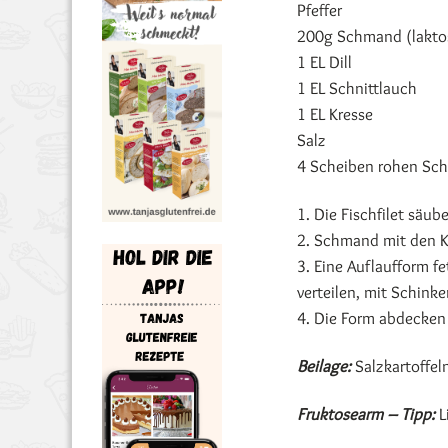
Pfeffer
200g Schmand (laktos
1 EL Dill
1 EL Schnittlauch
1 EL Kresse
Salz
4 Scheiben rohen Sc
1. Die Fischfilet säub
2. Schmand mit den 
3. Eine Auflaufform fe
verteilen, mit Schink
4. Die Form abdecken
Beilage:
Salzkartoffel
Fruktosearm – Tipp:
L