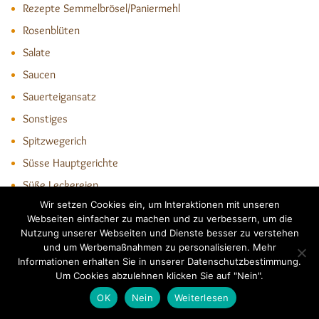
Rezepte Semmelbrösel/Paniermehl
Rosenblüten
Salate
Saucen
Sauerteigansatz
Sonstiges
Spitzwegerich
Süsse Hauptgerichte
Süße Leckereien
Wir setzen Cookies ein, um Interaktionen mit unseren
Süsses Kleingebäck
Webseiten einfacher zu machen und zu verbessern, um die
Torten
Nutzung unserer Webseiten und Dienste besser zu verstehen
und um Werbemaßnahmen zu personalisieren. Mehr
Trockene Kuchen
Informationen erhalten Sie in unserer Datenschutzbestimmung.
Videos
Um Cookies abzulehnen klicken Sie auf "Nein".
Vorratsleckerei
OK
Nein
Weiterlesen
Vorspeisen